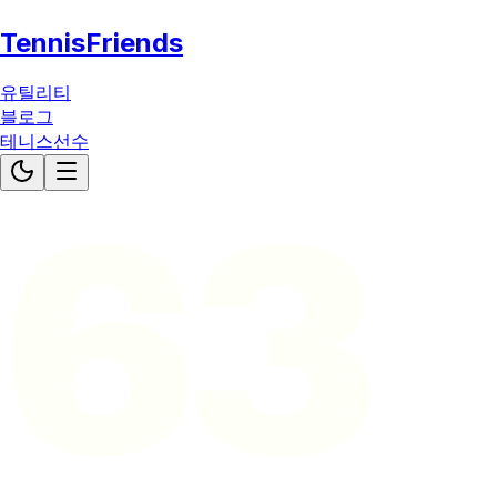
TennisFriends
유틸리티
블로그
테니스선수
63