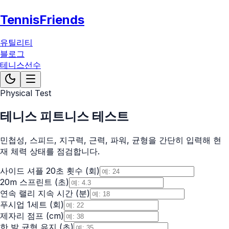
TennisFriends
유틸리티
블로그
테니스선수
Physical Test
테니스 피트니스 테스트
민첩성, 스피드, 지구력, 근력, 파워, 균형을 간단히 입력해 현
재 체력 상태를 점검합니다.
사이드 셔플 20초 횟수
(
회
)
20m 스프린트
(
초
)
연속 랠리 지속 시간
(
분
)
푸시업 1세트
(
회
)
제자리 점프
(
cm
)
한 발 균형 유지
(
초
)