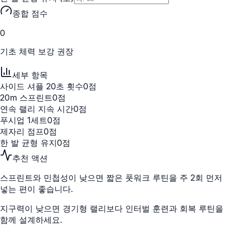
종합 점수
0
기초 체력 보강 권장
세부 항목
사이드 셔플 20초 횟수
0
점
20m 스프린트
0
점
연속 랠리 지속 시간
0
점
푸시업 1세트
0
점
제자리 점프
0
점
한 발 균형 유지
0
점
추천 액션
스프린트와 민첩성이 낮으면 짧은 풋워크 루틴을 주 2회 먼저
넣는 편이 좋습니다.
지구력이 낮으면 경기형 랠리보다 인터벌 훈련과 회복 루틴을
함께 설계하세요.