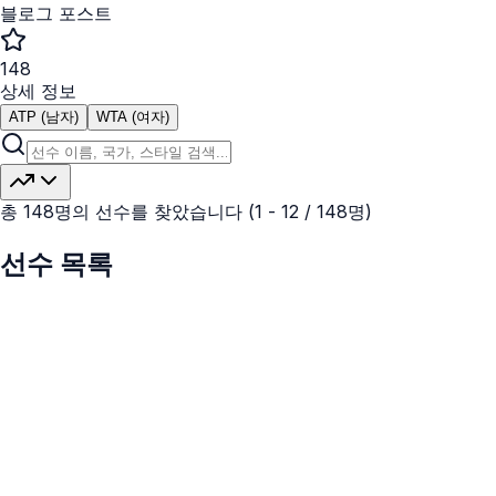
블로그 포스트
148
상세 정보
ATP (남자)
WTA (여자)
총
148
명의 선수를 찾았습니다 (
1
-
12
/
148
명)
선수 목록
가브리엘 디알로