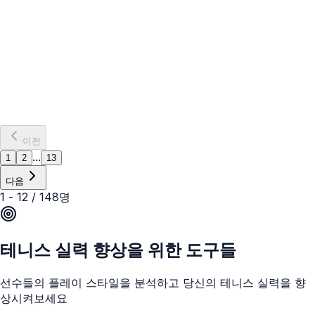
다니엘 에반스
🇬🇧
Daniel Evans
United Kingdom
다니엘 에반스
자세히 보기
이전
...
1
2
13
다음
1
-
12
/
148
명
테니스 실력 향상을 위한 도구들
선수들의 플레이 스타일을 분석하고 당신의 테니스 실력을 향
상시켜보세요