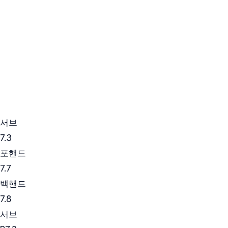
서브
7.3
포핸드
7.7
백핸드
7.8
서브