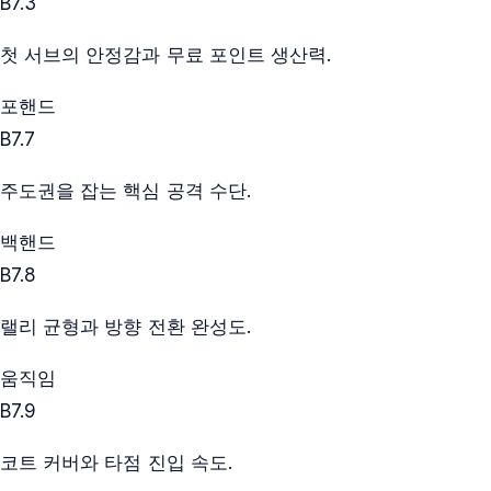
B
7.3
첫 서브의 안정감과 무료 포인트 생산력.
포핸드
B
7.7
주도권을 잡는 핵심 공격 수단.
백핸드
B
7.8
랠리 균형과 방향 전환 완성도.
움직임
B
7.9
코트 커버와 타점 진입 속도.