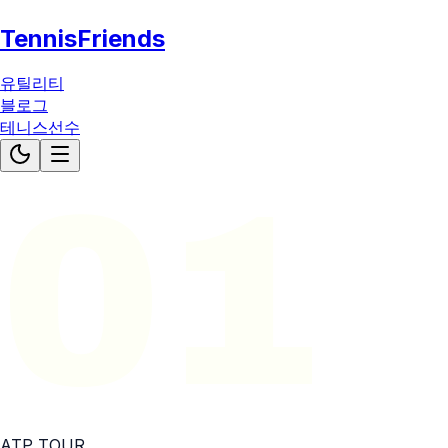
TennisFriends
유틸리티
블로그
테니스선수
01
ATP
TOUR