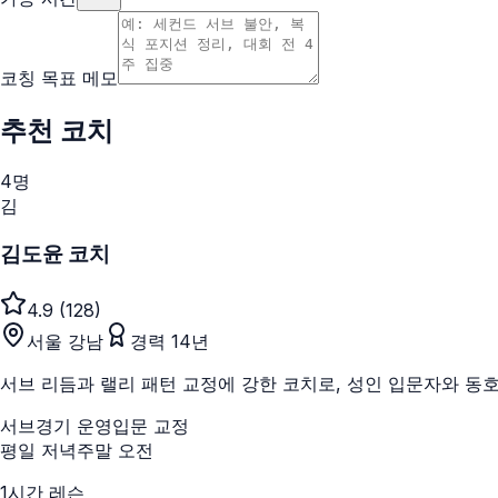
코칭 목표 메모
추천 코치
4
명
김
김도윤 코치
4.9
(
128
)
서울 강남
경력
14
년
서브 리듬과 랠리 패턴 교정에 강한 코치로, 성인 입문자와 동
서브
경기 운영
입문 교정
평일 저녁
주말 오전
1시간 레슨