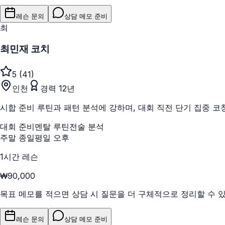
레슨 문의
상담 메모 준비
최
최민재 코치
5
(
41
)
인천
경력
12
년
시합 준비 루틴과 패턴 분석에 강하며, 대회 직전 단기 집중 코
대회 준비
멘탈 루틴
전술 분석
주말 종일
평일 오후
1시간 레슨
₩90,000
목표 메모를 적으면 상담 시 질문을 더 구체적으로 정리할 수 
레슨 문의
상담 메모 준비