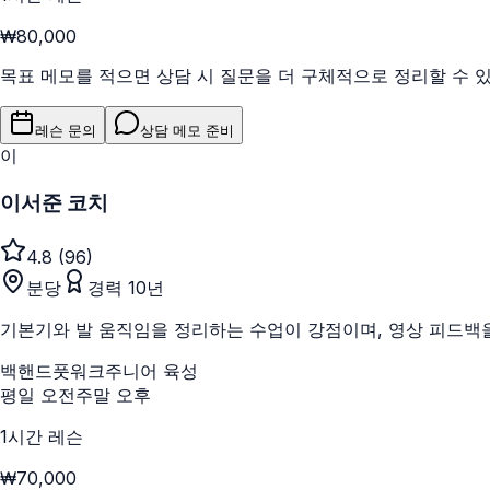
₩80,000
목표 메모를 적으면 상담 시 질문을 더 구체적으로 정리할 수 
레슨 문의
상담 메모 준비
이
이서준 코치
4.8
(
96
)
분당
경력
10
년
기본기와 발 움직임을 정리하는 수업이 강점이며, 영상 피드백
백핸드
풋워크
주니어 육성
평일 오전
주말 오후
1시간 레슨
₩70,000