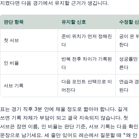
지켰다면 다음 경기에서 유지할 근거가 생깁니다.
판단 항목
유지할 신호
수정할 
준비 위치가 먼저 정해진
공이 온 
첫 서브
다
한다
반복 전후 차이가 기록된
성공률만 
인 비율
다
른다
다음 포인트 선택으로 이
연습과 경
서브 기록
어진다
된다
표는 경기 직후 3분 안에 채울 정도로 짧아야 합니다. 길게
쓰면 기록 자체가 부담이 되고 결국 지속되지 않습니다. 첫
서브은 장면 이름, 인 비율는 판단 기준, 서브 기록는 다음 확인
문장으로 남기세요. 세 줄만 있어도 레슨에서 질문할 때 "왜 안