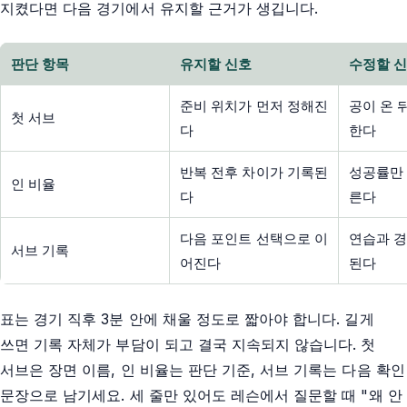
지켰다면 다음 경기에서 유지할 근거가 생깁니다.
판단 항목
유지할 신호
수정할 
준비 위치가 먼저 정해진
공이 온 
첫 서브
다
한다
반복 전후 차이가 기록된
성공률만 
인 비율
다
른다
다음 포인트 선택으로 이
연습과 경
서브 기록
어진다
된다
표는 경기 직후 3분 안에 채울 정도로 짧아야 합니다. 길게
쓰면 기록 자체가 부담이 되고 결국 지속되지 않습니다. 첫
서브은 장면 이름, 인 비율는 판단 기준, 서브 기록는 다음 확인
문장으로 남기세요. 세 줄만 있어도 레슨에서 질문할 때 "왜 안