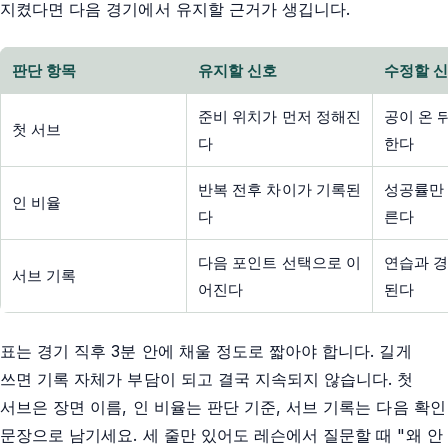
지켰다면 다음 경기에서 유지할 근거가 생깁니다.
판단 항목
유지할 신호
수정할 
준비 위치가 먼저 정해진
공이 온 
첫 서브
다
한다
반복 전후 차이가 기록된
성공률만 
인 비율
다
른다
다음 포인트 선택으로 이
연습과 경
서브 기록
어진다
된다
표는 경기 직후 3분 안에 채울 정도로 짧아야 합니다. 길게
쓰면 기록 자체가 부담이 되고 결국 지속되지 않습니다. 첫
서브은 장면 이름, 인 비율는 판단 기준, 서브 기록는 다음 확인
문장으로 남기세요. 세 줄만 있어도 레슨에서 질문할 때 "왜 안