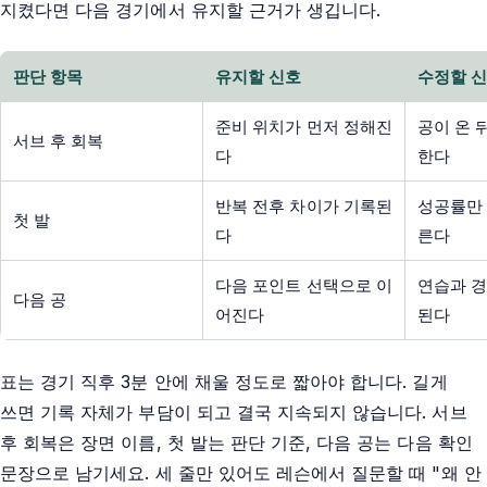
지켰다면 다음 경기에서 유지할 근거가 생깁니다.
판단 항목
유지할 신호
수정할 
준비 위치가 먼저 정해진
공이 온 
서브 후 회복
다
한다
반복 전후 차이가 기록된
성공률만 
첫 발
다
른다
다음 포인트 선택으로 이
연습과 경
다음 공
어진다
된다
표는 경기 직후 3분 안에 채울 정도로 짧아야 합니다. 길게
쓰면 기록 자체가 부담이 되고 결국 지속되지 않습니다. 서브
후 회복은 장면 이름, 첫 발는 판단 기준, 다음 공는 다음 확인
문장으로 남기세요. 세 줄만 있어도 레슨에서 질문할 때 "왜 안