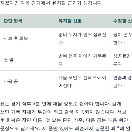
지켰다면 다음 경기에서 유지할 근거가 생깁니다.
판단 항목
유지할 신호
수정할 
준비 위치가 먼저 정해진
공이 온 
서브 후 회복
다
한다
반복 전후 차이가 기록된
성공률만 
첫 발
다
른다
다음 포인트 선택으로 이
연습과 경
다음 공
어진다
된다
표는 경기 직후 3분 안에 채울 정도로 짧아야 합니다. 길게
쓰면 기록 자체가 부담이 되고 결국 지속되지 않습니다. 서브
후 회복은 장면 이름, 첫 발는 판단 기준, 다음 공는 다음 확인
문장으로 남기세요. 세 줄만 있어도 레슨에서 질문할 때 "왜 안