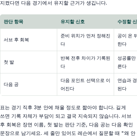
지켰다면 다음 경기에서 유지할 근거가 생깁니다.
판단 항목
유지할 신호
수정할 
준비 위치가 먼저 정해진
공이 온 
서브 후 회복
다
한다
반복 전후 차이가 기록된
성공률만 
첫 발
다
른다
다음 포인트 선택으로 이
연습과 경
다음 공
어진다
된다
표는 경기 직후 3분 안에 채울 정도로 짧아야 합니다. 길게
쓰면 기록 자체가 부담이 되고 결국 지속되지 않습니다. 서브
후 회복은 장면 이름, 첫 발는 판단 기준, 다음 공는 다음 확인
문장으로 남기세요. 세 줄만 있어도 레슨에서 질문할 때 "왜 안