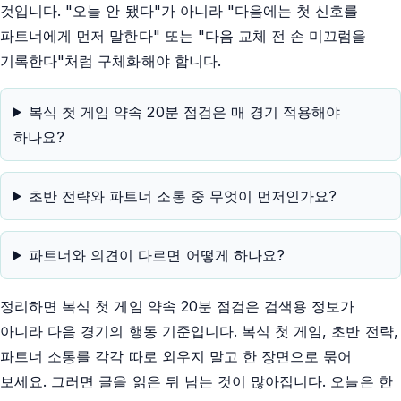
것입니다. "오늘 안 됐다"가 아니라 "다음에는 첫 신호를
파트너에게 먼저 말한다" 또는 "다음 교체 전 손 미끄럼을
기록한다"처럼 구체화해야 합니다.
복식 첫 게임 약속 20분 점검은 매 경기 적용해야
하나요?
초반 전략와 파트너 소통 중 무엇이 먼저인가요?
파트너와 의견이 다르면 어떻게 하나요?
정리하면 복식 첫 게임 약속 20분 점검은 검색용 정보가
아니라 다음 경기의 행동 기준입니다. 복식 첫 게임, 초반 전략,
파트너 소통를 각각 따로 외우지 말고 한 장면으로 묶어
보세요. 그러면 글을 읽은 뒤 남는 것이 많아집니다. 오늘은 한