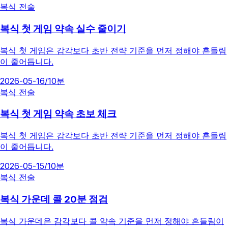
복식 전술
복식 첫 게임 약속 실수 줄이기
복식 첫 게임은 감각보다 초반 전략 기준을 먼저 정해야 흔들림
이 줄어듭니다.
2026-05-16
/
10분
복식 전술
복식 첫 게임 약속 초보 체크
복식 첫 게임은 감각보다 초반 전략 기준을 먼저 정해야 흔들림
이 줄어듭니다.
2026-05-15
/
10분
복식 전술
복식 가운데 콜 20분 점검
복식 가운데은 감각보다 콜 약속 기준을 먼저 정해야 흔들림이