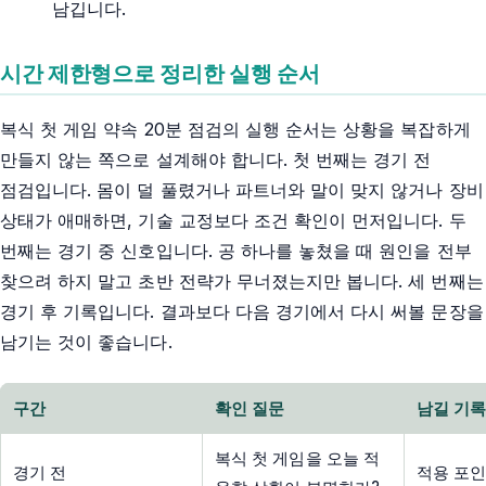
남깁니다.
시간 제한형으로 정리한 실행 순서
복식 첫 게임 약속 20분 점검의 실행 순서는 상황을 복잡하게
만들지 않는 쪽으로 설계해야 합니다. 첫 번째는 경기 전
점검입니다. 몸이 덜 풀렸거나 파트너와 말이 맞지 않거나 장비
상태가 애매하면, 기술 교정보다 조건 확인이 먼저입니다. 두
번째는 경기 중 신호입니다. 공 하나를 놓쳤을 때 원인을 전부
찾으려 하지 말고 초반 전략가 무너졌는지만 봅니다. 세 번째는
경기 후 기록입니다. 결과보다 다음 경기에서 다시 써볼 문장을
남기는 것이 좋습니다.
구간
확인 질문
남길 기
복식 첫 게임을 오늘 적
경기 전
적용 포인