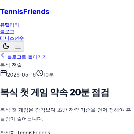
TennisFriends
유틸리티
블로그
테니스선수
블로그로 돌아가기
복식 전술
2026-05-16
10분
복식 첫 게임 약속 20분 점검
복식 첫 게임은 감각보다 초반 전략 기준을 먼저 정해야 흔
들림이 줄어듭니다.
작성자 TennisFriends