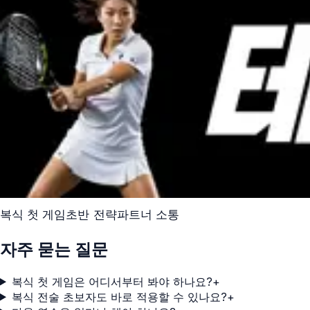
복식 첫 게임
초반 전략
파트너 소통
자주 묻는 질문
복식 첫 게임은 어디서부터 봐야 하나요?
+
복식 전술 초보자도 바로 적용할 수 있나요?
+