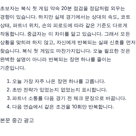
초보자는 복식 첫 게임 약속 20분 점검을 정답처럼 외우는
경향이 있습니다. 하지만 실제 경기에서는 상대의 속도, 코트
상태, 파트너 위치, 손의 피로도에 따라 같은 기준도 다르게
작동합니다. 중급자는 이 차이를 알고 있습니다. 그래서 모든
상황을 맞히려 하지 않고, 자신에게 반복되는 실패 신호를 먼저
찾습니다. 복식 첫 게임도 마찬가지입니다. 오늘 필요한 것은
완벽한 설명이 아니라 반복되는 장면 하나를 줄이는
기준입니다.
오늘 가장 자주 나온 장면 하나를 고릅니다.
초반 전략가 있었는지 없었는지 표시합니다.
파트너 소통를 다음 경기 전 체크 문장으로 바꿉니다.
다음 연습에서 같은 조건을 10회만 반복합니다.
본문 중간 광고