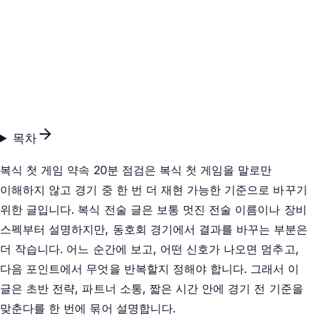
목차
복식 첫 게임 약속 20분 점검은 복식 첫 게임을 말로만
이해하지 않고 경기 중 한 번 더 재현 가능한 기준으로 바꾸기
위한 글입니다. 복식 전술 글은 보통 멋진 전술 이름이나 장비
스펙부터 설명하지만, 동호회 경기에서 결과를 바꾸는 부분은
더 작습니다. 어느 순간에 보고, 어떤 신호가 나오면 멈추고,
다음 포인트에서 무엇을 반복할지 정해야 합니다. 그래서 이
글은 초반 전략, 파트너 소통, 짧은 시간 안에 경기 전 기준을
맞춘다를 한 번에 묶어 설명합니다.