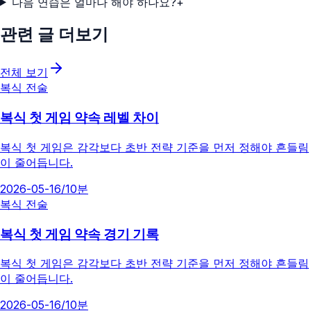
다음 연습은 얼마나 해야 하나요?
+
관련 글 더보기
전체 보기
복식 전술
복식 첫 게임 약속 레벨 차이
복식 첫 게임은 감각보다 초반 전략 기준을 먼저 정해야 흔들림
이 줄어듭니다.
2026-05-16
/
10분
복식 전술
복식 첫 게임 약속 경기 기록
복식 첫 게임은 감각보다 초반 전략 기준을 먼저 정해야 흔들림
이 줄어듭니다.
2026-05-16
/
10분