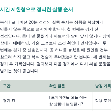
시간 제한형으로 정리한 실행 순서
복식 I 포메이션 20분 점검의 실행 순서는 상황을 복잡하게
만들지 않는 쪽으로 설계해야 합니다. 첫 번째는 경기 전
점검입니다. 몸이 덜 풀렸거나 파트너와 말이 맞지 않거나 장비
상태가 애매하면, 기술 교정보다 조건 확인이 먼저입니다. 두
번째는 경기 중 신호입니다. 공 하나를 놓쳤을 때 원인을 전부
찾으려 하지 말고 복식 전술가 무너졌는지만 봅니다. 세 번째는
경기 후 기록입니다. 결과보다 다음 경기에서 다시 써볼 문장을
남기는 것이 좋습니다.
구간
확인 질문
남길 기
I 포메이션을 오늘 적용
경기 전
적용 포인
할 상황이 분명한가?