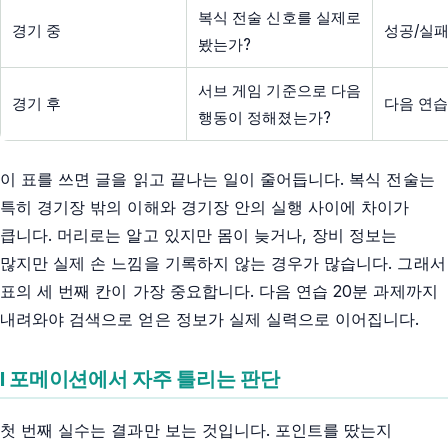
복식 전술 신호를 실제로
경기 중
성공/실패
봤는가?
서브 게임 기준으로 다음
경기 후
다음 연습
행동이 정해졌는가?
이 표를 쓰면 글을 읽고 끝나는 일이 줄어듭니다. 복식 전술는
특히 경기장 밖의 이해와 경기장 안의 실행 사이에 차이가
큽니다. 머리로는 알고 있지만 몸이 늦거나, 장비 정보는
많지만 실제 손 느낌을 기록하지 않는 경우가 많습니다. 그래서
표의 세 번째 칸이 가장 중요합니다. 다음 연습 20분 과제까지
내려와야 검색으로 얻은 정보가 실제 실력으로 이어집니다.
I 포메이션에서 자주 틀리는 판단
첫 번째 실수는 결과만 보는 것입니다. 포인트를 땄는지