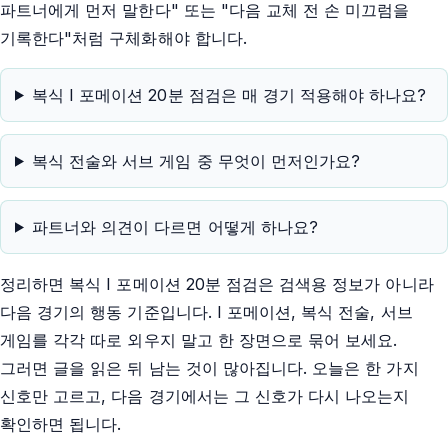
파트너에게 먼저 말한다" 또는 "다음 교체 전 손 미끄럼을
기록한다"처럼 구체화해야 합니다.
복식 I 포메이션 20분 점검은 매 경기 적용해야 하나요?
복식 전술와 서브 게임 중 무엇이 먼저인가요?
파트너와 의견이 다르면 어떻게 하나요?
정리하면 복식 I 포메이션 20분 점검은 검색용 정보가 아니라
다음 경기의 행동 기준입니다. I 포메이션, 복식 전술, 서브
게임를 각각 따로 외우지 말고 한 장면으로 묶어 보세요.
그러면 글을 읽은 뒤 남는 것이 많아집니다. 오늘은 한 가지
신호만 고르고, 다음 경기에서는 그 신호가 다시 나오는지
확인하면 됩니다.