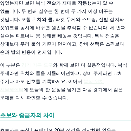
잃었는지만 보면 복식 전술가 제대로 작동했는지 알 수
없습니다. 두 번째 실수는 한 번에 두 가지 이상 바꾸는
것입니다. 포칭 위치와 콜, 라켓 무게와 스트링, 신발 접지와
풋워크를 동시에 바꾸면 원인을 추적할 수 없습니다. 세 번째
실수는 파트너나 몸 상태를 빼놓는 것입니다. 복식 전술은
상대보다 우리 둘의 기준이 먼저이고, 장비 선택은 스펙보다
손과 발의 반응이 먼저입니다.
이 부분은
경기 기록 도구
와 함께 보면 더 실용적입니다. 복식
주제라면 위치와 콜을 시뮬레이션하고, 장비 주제라면 교체
주기나 마모 신호를 기록하세요. 이어서
복식 위치
시뮬레이터
에 오늘의 한 문장을 남기면 다음 경기에서 같은
문제를 다시 확인할 수 있습니다.
초보와 중급자의 차이
초보자는 복식 I 포메이션 20분 점검을 정답처럼 외우는