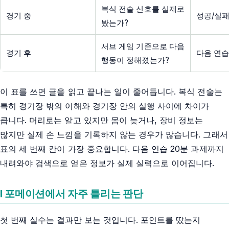
복식 전술 신호를 실제로
경기 중
성공/실패
봤는가?
서브 게임 기준으로 다음
경기 후
다음 연습
행동이 정해졌는가?
이 표를 쓰면 글을 읽고 끝나는 일이 줄어듭니다. 복식 전술는
특히 경기장 밖의 이해와 경기장 안의 실행 사이에 차이가
큽니다. 머리로는 알고 있지만 몸이 늦거나, 장비 정보는
많지만 실제 손 느낌을 기록하지 않는 경우가 많습니다. 그래서
표의 세 번째 칸이 가장 중요합니다. 다음 연습 20분 과제까지
내려와야 검색으로 얻은 정보가 실제 실력으로 이어집니다.
I 포메이션에서 자주 틀리는 판단
첫 번째 실수는 결과만 보는 것입니다. 포인트를 땄는지