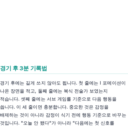
경기 후 3분 기록법
경기 후에는 길게 쓰지 않아도 됩니다. 첫 줄에는 I 포메이션이
나온 장면을 적고, 둘째 줄에는 복식 전술가 보였는지
적습니다. 셋째 줄에는 서브 게임를 기준으로 다음 행동을
씁니다. 이 세 줄이면 충분합니다. 중요한 것은 감정을
배제하는 것이 아니라 감정이 식기 전에 행동 기준으로 바꾸는
것입니다. "오늘 안 됐다"가 아니라 "다음에는 첫 신호를