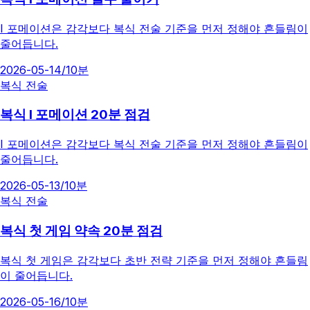
I 포메이션은 감각보다 복식 전술 기준을 먼저 정해야 흔들림이
줄어듭니다.
2026-05-14
/
10분
복식 전술
복식 I 포메이션 20분 점검
I 포메이션은 감각보다 복식 전술 기준을 먼저 정해야 흔들림이
줄어듭니다.
2026-05-13
/
10분
복식 전술
복식 첫 게임 약속 20분 점검
복식 첫 게임은 감각보다 초반 전략 기준을 먼저 정해야 흔들림
이 줄어듭니다.
2026-05-16
/
10분