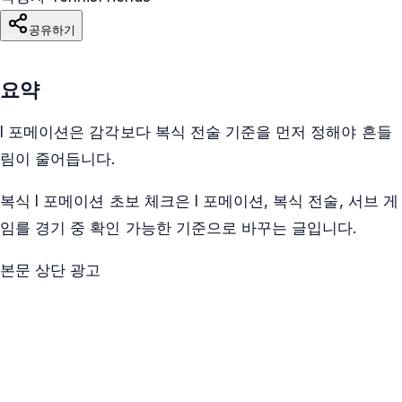
공유하기
요약
I 포메이션은 감각보다 복식 전술 기준을 먼저 정해야 흔들
림이 줄어듭니다.
복식 I 포메이션 초보 체크은 I 포메이션, 복식 전술, 서브 게
임를 경기 중 확인 가능한 기준으로 바꾸는 글입니다.
본문 상단 광고