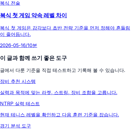
복식 전술
복식 첫 게임 약속 레벨 차이
복식 첫 게임은 감각보다 초반 전략 기준을 먼저 정해야 흔들림
이 줄어듭니다.
2026-05-16
/
10분
이 글과 함께 쓰기 좋은 도구
글에서 다룬 기준을 직접 테스트하고 기록해 볼 수 있습니다.
장비 추천 시스템
실력과 목적에 맞는 라켓, 스트링, 장비 조합을 고릅니다.
NTRP 실력 테스트
현재 테니스 레벨을 확인하고 다음 훈련 기준을 잡습니다.
경기 분석 도구