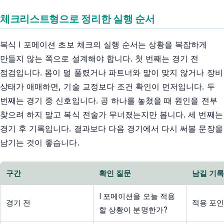
체크리스트형으로 정리한 실행 순서
복식 I 포메이션 초보 체크의 실행 순서는 상황을 복잡하게
만들지 않는 쪽으로 설계해야 합니다. 첫 번째는 경기 전
점검입니다. 몸이 덜 풀렸거나 파트너와 말이 맞지 않거나 장비
상태가 애매하면, 기술 교정보다 조건 확인이 먼저입니다. 두
번째는 경기 중 신호입니다. 공 하나를 놓쳤을 때 원인을 전부
찾으려 하지 말고 복식 전술가 무너졌는지만 봅니다. 세 번째는
경기 후 기록입니다. 결과보다 다음 경기에서 다시 써볼 문장을
남기는 것이 좋습니다.
구간
확인 질문
남길 기
I 포메이션을 오늘 적용
경기 전
적용 포인
할 상황이 분명한가?