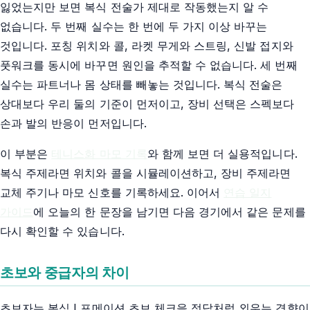
잃었는지만 보면 복식 전술가 제대로 작동했는지 알 수
없습니다. 두 번째 실수는 한 번에 두 가지 이상 바꾸는
것입니다. 포칭 위치와 콜, 라켓 무게와 스트링, 신발 접지와
풋워크를 동시에 바꾸면 원인을 추적할 수 없습니다. 세 번째
실수는 파트너나 몸 상태를 빼놓는 것입니다. 복식 전술은
상대보다 우리 둘의 기준이 먼저이고, 장비 선택은 스펙보다
손과 발의 반응이 먼저입니다.
이 부분은
테니스화 마모 기록
와 함께 보면 더 실용적입니다.
복식 주제라면 위치와 콜을 시뮬레이션하고, 장비 주제라면
교체 주기나 마모 신호를 기록하세요. 이어서
연습 일지
가이드
에 오늘의 한 문장을 남기면 다음 경기에서 같은 문제를
다시 확인할 수 있습니다.
초보와 중급자의 차이
초보자는 복식 I 포메이션 초보 체크을 정답처럼 외우는 경향이