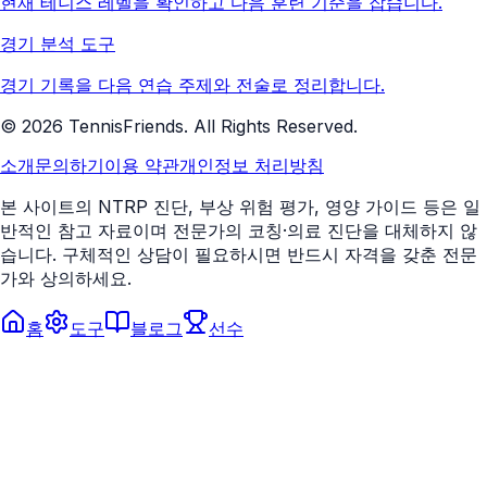
현재 테니스 레벨을 확인하고 다음 훈련 기준을 잡습니다.
경기 분석 도구
경기 기록을 다음 연습 주제와 전술로 정리합니다.
©
2026
TennisFriends. All Rights Reserved.
소개
문의하기
이용 약관
개인정보 처리방침
본 사이트의 NTRP 진단, 부상 위험 평가, 영양 가이드 등은 일
반적인 참고 자료이며 전문가의 코칭·의료 진단을 대체하지 않
습니다. 구체적인 상담이 필요하시면 반드시 자격을 갖춘 전문
가와 상의하세요.
홈
도구
블로그
선수