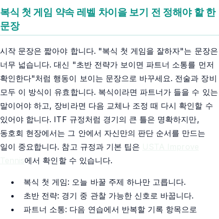
복식 첫 게임 약속 레벨 차이을 보기 전 정해야 할 한
문장
시작 문장은 짧아야 합니다. "복식 첫 게임을 잘하자"는 문장은
너무 넓습니다. 대신 "초반 전략가 보이면 파트너 소통를 먼저
확인한다"처럼 행동이 보이는 문장으로 바꾸세요. 전술과 장비
모두 이 방식이 유효합니다. 복식이라면 파트너가 들을 수 있는
말이어야 하고, 장비라면 다음 교체나 조정 때 다시 확인할 수
있어야 합니다. ITF 규정처럼 경기의 큰 틀은 명확하지만,
동호회 현장에서는 그 안에서 자신만의 판단 순서를 만드는
일이 중요합니다. 참고 규정과 기본 팁은
USTA Improve
Tennis
에서 확인할 수 있습니다.
복식 첫 게임: 오늘 바꿀 주제 하나만 고릅니다.
초반 전략: 경기 중 관찰 가능한 신호로 바꿉니다.
파트너 소통: 다음 연습에서 반복할 기록 항목으로