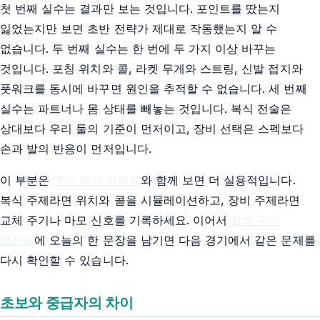
첫 번째 실수는 결과만 보는 것입니다. 포인트를 땄는지
잃었는지만 보면 초반 전략가 제대로 작동했는지 알 수
없습니다. 두 번째 실수는 한 번에 두 가지 이상 바꾸는
것입니다. 포칭 위치와 콜, 라켓 무게와 스트링, 신발 접지와
풋워크를 동시에 바꾸면 원인을 추적할 수 없습니다. 세 번째
실수는 파트너나 몸 상태를 빼놓는 것입니다. 복식 전술은
상대보다 우리 둘의 기준이 먼저이고, 장비 선택은 스펙보다
손과 발의 반응이 먼저입니다.
이 부분은
연습 일지 가이드
와 함께 보면 더 실용적입니다.
복식 주제라면 위치와 콜을 시뮬레이션하고, 장비 주제라면
교체 주기나 마모 신호를 기록하세요. 이어서
장비 관리
일정표
에 오늘의 한 문장을 남기면 다음 경기에서 같은 문제를
다시 확인할 수 있습니다.
초보와 중급자의 차이