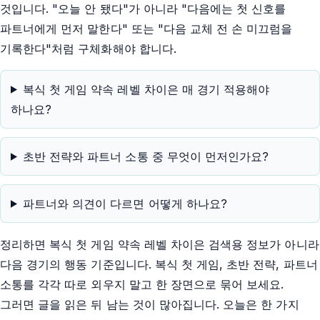
것입니다. "오늘 안 됐다"가 아니라 "다음에는 첫 신호를
파트너에게 먼저 말한다" 또는 "다음 교체 전 손 미끄럼을
기록한다"처럼 구체화해야 합니다.
복식 첫 게임 약속 레벨 차이은 매 경기 적용해야
하나요?
초반 전략와 파트너 소통 중 무엇이 먼저인가요?
파트너와 의견이 다르면 어떻게 하나요?
정리하면 복식 첫 게임 약속 레벨 차이은 검색용 정보가 아니라
다음 경기의 행동 기준입니다. 복식 첫 게임, 초반 전략, 파트너
소통를 각각 따로 외우지 말고 한 장면으로 묶어 보세요.
그러면 글을 읽은 뒤 남는 것이 많아집니다. 오늘은 한 가지