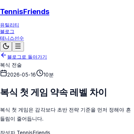
TennisFriends
유틸리티
블로그
테니스선수
블로그로 돌아가기
복식 전술
2026-05-16
10분
복식 첫 게임 약속 레벨 차이
복식 첫 게임은 감각보다 초반 전략 기준을 먼저 정해야 흔
들림이 줄어듭니다.
작성자 TennisFriends