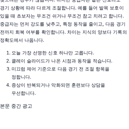
경기 상황에 따라 다르게 조절합니다. 예를 들어 발목 보호이
있을 때 초보자는 무조건 쉬거나 무조건 참고 치려고 합니다.
중급자는 먼저 강도를 낮추고, 특정 동작을 줄이고, 다음 경기
전까지 회복 여부를 확인합니다. 차이는 지식의 양보다 기록의
정확도에서 나옵니다.
오늘 가장 선명한 신호 하나만 고릅니다.
클레이 슬라이드가 나온 시점과 동작을 적습니다.
미끄럼 제어 기준으로 다음 경기 전 조절 항목을
정합니다.
증상이 반복되거나 악화되면 훈련보다 상담을
우선합니다.
본문 중간 광고