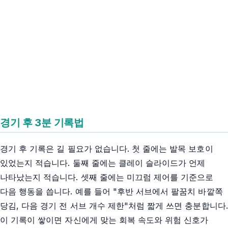
경기 후 3분 기록법
경기 후 기록은 길 필요가 없습니다. 첫 줄에는 발목 보호이
있었는지 적습니다. 둘째 줄에는 클레이 슬라이드가 언제
나타났는지 적습니다. 셋째 줄에는 미끄럼 제어를 기준으로
다음 행동을 씁니다. 예를 들어 "후반 서브에서 팔꿈치 바깥쪽
당김, 다음 경기 전 서브 개수 제한"처럼 짧게 쓰면 충분합니다.
이 기록이 쌓이면 자신에게 맞는 회복 속도와 위험 신호가