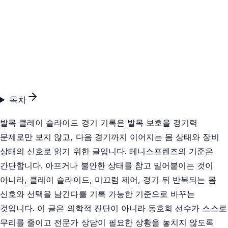
목차
발목 클레이 슬라이드 경기 기록은 발목 보호을 경기력
문제로만 보지 않고, 다음 경기까지 이어지는 몸 상태와 장비
상태의 신호로 읽기 위한 글입니다. 테니스프렌즈의 기준은
간단합니다. 아프거나 불안한 상태를 참고 밀어붙이는 것이
아니라, 클레이 슬라이드, 미끄럼 제어, 경기 뒤 반복되는 몸
신호와 선택을 남긴다를 기록 가능한 기준으로 바꾸는
것입니다. 이 글은 의학적 진단이 아니라 동호회 선수가 스스로
무리를 줄이고 전문가 상담이 필요한 상황을 놓치지 않도록