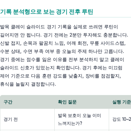
기록 분석형으로 보는 경기 전후 루틴
발목 클레이 슬라이드 경기 기록을 실제로 쓰려면 루틴이
길어지면 안 됩니다. 경기 전에는 2분만 투자해도 충분합니다.
신발 접지, 손목과 팔꿈치 느낌, 어깨 회전, 무릎 사이드스텝,
수분 상태, 수면 부족 여부 중 오늘의 주제 하나만 고릅니다.
경기 중에는 점수를 잃은 이유를 전부 분석하지 말고 클레이
슬라이드 신호가 있었는지 확인합니다. 경기 후에는 미끄럼
제어 기준으로 다음 훈련 강도를 낮출지, 장비를 점검할지,
휴식을 늘릴지 결정합니다.
구간
확인 질문
실행 기
발목 보호이 오늘 이미
경기 전
강도 10
느껴지는가?