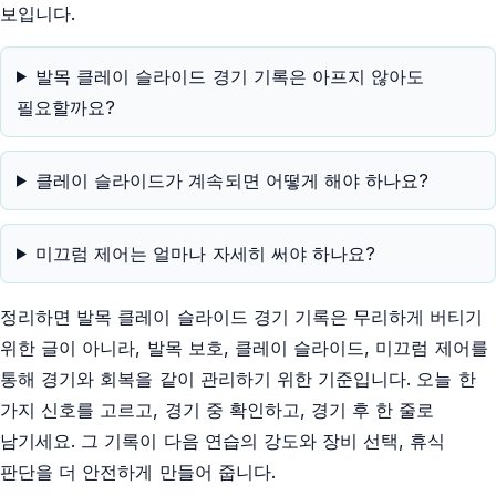
보입니다.
발목 클레이 슬라이드 경기 기록은 아프지 않아도
필요할까요?
클레이 슬라이드가 계속되면 어떻게 해야 하나요?
미끄럼 제어는 얼마나 자세히 써야 하나요?
정리하면 발목 클레이 슬라이드 경기 기록은 무리하게 버티기
위한 글이 아니라, 발목 보호, 클레이 슬라이드, 미끄럼 제어를
통해 경기와 회복을 같이 관리하기 위한 기준입니다. 오늘 한
가지 신호를 고르고, 경기 중 확인하고, 경기 후 한 줄로
남기세요. 그 기록이 다음 연습의 강도와 장비 선택, 휴식
판단을 더 안전하게 만들어 줍니다.