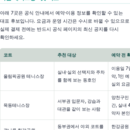
아래 7곳은 공식 안내에서 예약·이용 정보를 확인할 수 있는
대표 후보입니다. 요금과 운영 시간은 수시로 바뀔 수 있으므로
실제 결제 전에는 반드시 공식 페이지의 최신 공지를 다시
확인하세요.
코트
추천 대상
예약 전 
이용일 7
실내·실외 선택지와 주차
올림픽공원 테니스장
약, 1인 
를 함께 보는 동호인
실외 요금
양천구민 
서부권 입문자, 강습과
목동테니스장
간, 실내 
대관을 같이 보는 사람
약자 본인
동부권에서 야외 코트를
한강공원 