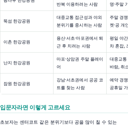
광나루 한강공원
반복 이용하려는 사람
명·주말 
대중교통 접근성과 야외
주말 경쟁
뚝섬 한강공원
분위기를 중시하는 사람
켓·공 개
용산·서초·마포권에서 퇴
평일 야간
이촌 한강공원
근 후 치려는 사람
차 혼잡,
마포·상암권 주말 플레이
대중교통 
난지 한강공원
어
바람, 취
강남·서초권에서 공공 코
예약 경쟁
잠원 한강공원
트를 찾는 사람
공휴일 
입문자라면 이렇게 고르세요
초보자는 센터코트 같은 분위기보다 공을 많이 칠 수 있는