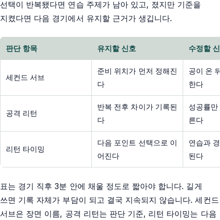
선택이 반복됐다면 연습 주제가 남아 있고, 졌지만 기준을
지켰다면 다음 경기에서 유지할 근거가 생깁니다.
판단 항목
유지할 신호
수정할 
준비 위치가 먼저 정해진
공이 온 
세컨드 서브
다
한다
반복 전후 차이가 기록된
성공률만 
공격 리턴
다
른다
다음 포인트 선택으로 이
연습과 경
리턴 타이밍
어진다
된다
표는 경기 직후 3분 안에 채울 정도로 짧아야 합니다. 길게
쓰면 기록 자체가 부담이 되고 결국 지속되지 않습니다. 세컨드
서브은 장면 이름, 공격 리턴는 판단 기준, 리턴 타이밍는 다음