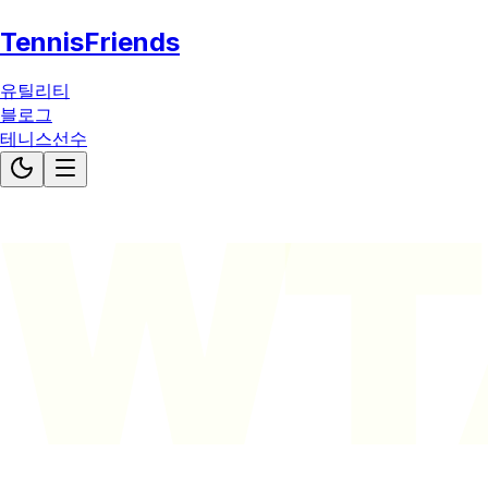
TennisFriends
유틸리티
블로그
테니스선수
WT