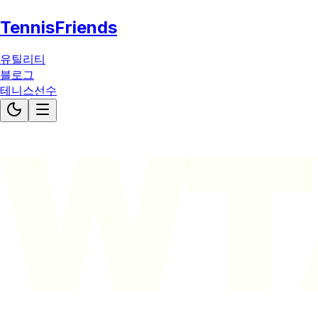
TennisFriends
유틸리티
블로그
테니스선수
WT