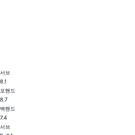
서브
8.1
포핸드
8.7
백핸드
7.4
서브