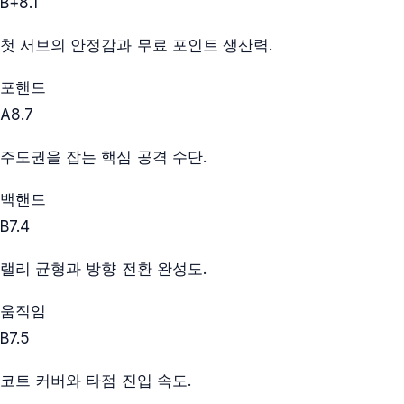
B+
8.1
첫 서브의 안정감과 무료 포인트 생산력.
포핸드
A
8.7
주도권을 잡는 핵심 공격 수단.
백핸드
B
7.4
랠리 균형과 방향 전환 완성도.
움직임
B
7.5
코트 커버와 타점 진입 속도.