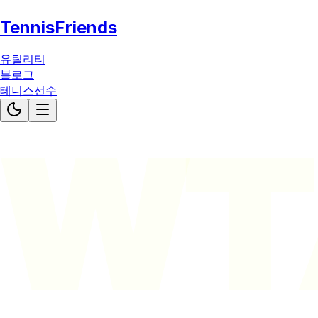
TennisFriends
유틸리티
블로그
테니스선수
WT