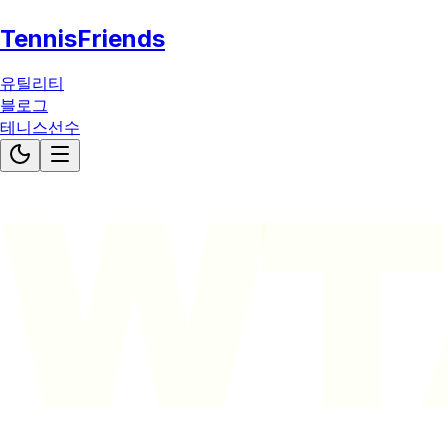
TennisFriends
유틸리티
블로그
테니스선수
WT