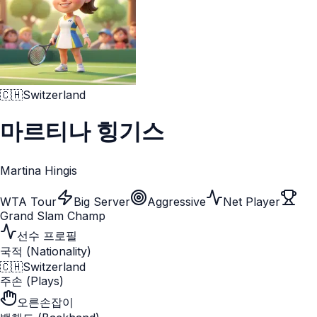
🇨🇭
Switzerland
마르티나 힝기스
Martina Hingis
WTA Tour
Big Server
Aggressive
Net Player
Grand Slam Champ
선수 프로필
국적 (Nationality)
🇨🇭
Switzerland
주손 (Plays)
오른손잡이