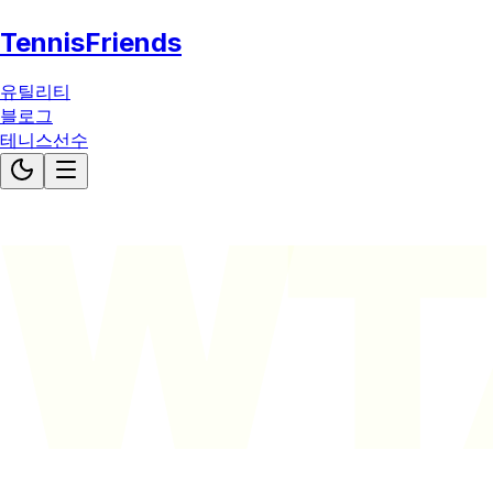
TennisFriends
유틸리티
블로그
테니스선수
WT