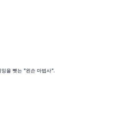
이밍을 뺏는 "왼손 마법사".