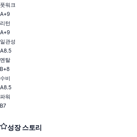
풋워크
A+
9
리턴
A+
9
일관성
A
8.5
멘탈
B+
8
수비
A
8.5
파워
B
7
성장 스토리