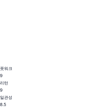
풋워크
9
리턴
9
일관성
8.5