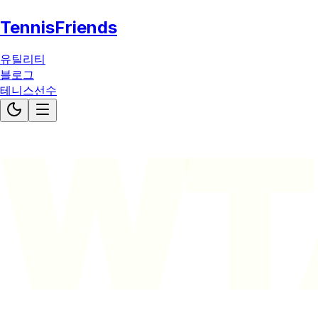
TennisFriends
유틸리티
블로그
테니스선수
WT