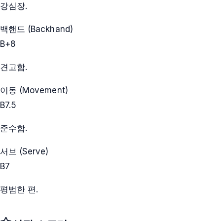
강심장.
백핸드 (Backhand)
B+
8
견고함.
이동 (Movement)
B
7.5
준수함.
서브 (Serve)
B
7
평범한 편.