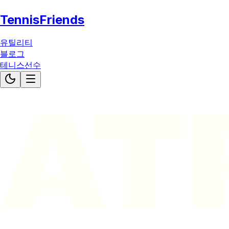
TennisFriends
유틸리티
블로그
테니스선수
AT