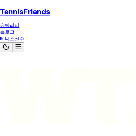
TennisFriends
유틸리티
블로그
테니스선수
WT