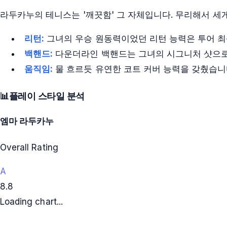
라두카누의 테니스는 '깨끗함' 그 자체입니다. 무리해서 세
리턴:
그녀의 우승 원동력이었던 리턴 능력은 투어 최
백핸드:
다운더라인 백핸드는 그녀의 시그니처 샷으로,
움직임:
물 흐르듯 유연한 코트 커버 능력을 갖췄습니
📊
플레이 스타일 분석
엠마 라두카누
Overall Rating
A
8.8
Loading chart...