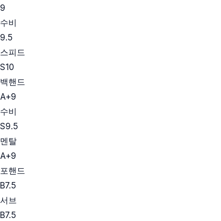
9
수비
9.5
스피드
S
10
백핸드
A+
9
수비
S
9.5
멘탈
A+
9
포핸드
B
7.5
서브
B
7.5