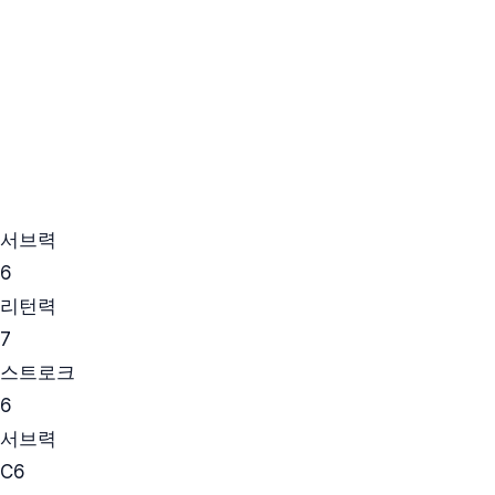
서브력
6
리턴력
7
스트로크
6
서브력
C
6