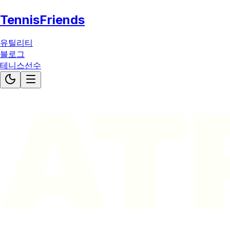
TennisFriends
유틸리티
블로그
테니스선수
AT