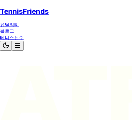
TennisFriends
유틸리티
블로그
테니스선수
AT