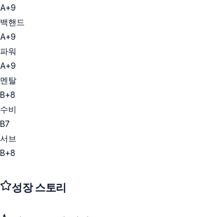
A+
9
백핸드
A+
9
파워
A+
9
멘탈
B+
8
수비
B
7
서브
B+
8
성장 스토리