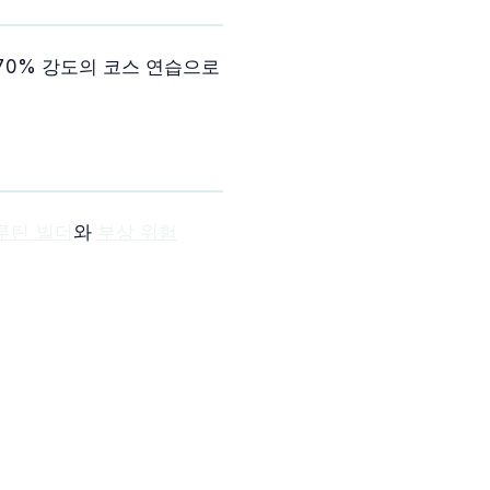
 70% 강도의 코스 연습으로
루틴 빌더
와
부상 위험