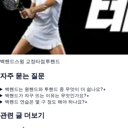
백핸드
스윙 교정
타점
투핸드
자주 묻는 질문
백핸드는 원핸드와 투핸드 중 무엇이 더 쉽나요?
+
백핸드가 자꾸 뜨는 이유는 무엇인가요?
+
백핸드 연습은 몇 구 정도 해야 하나요?
+
관련 글 더보기