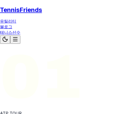
TennisFriends
유틸리티
블로그
테니스선수
01
ATP
TOUR