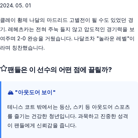
2024. 05. 01
클레이 황제 나달의 마드리드 고별전이 될 수도 있었던 경
기. 레헤츠카는 전혀 주눅 들지 않고 압도적인 경기력을 보
여주며 2-0 완승을 거뒀습니다. 나달조차 "놀라운 레벨"이
라며 칭찬했습니다.
팬들은 이 선수의 어떤 점에 끌릴까?
🏔️ "아웃도어 보이"
테니스 코트 밖에서는 등산, 스키 등 아웃도어 스포츠
를 즐기는 건강한 청년입니다. 과묵하고 진중한 성격
이 팬들에게 신뢰감을 줍니다.