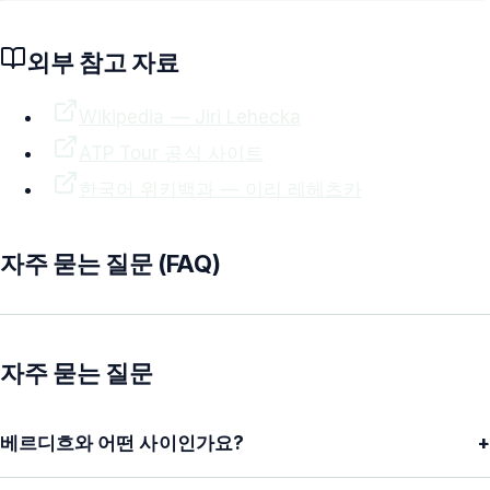
외부 참고 자료
Wikipedia —
Jiri Lehecka
ATP
Tour 공식 사이트
한국어 위키백과 —
이리 레헤츠카
자주 묻는 질문 (FAQ)
자주 묻는 질문
베르디흐와 어떤 사이인가요?
+