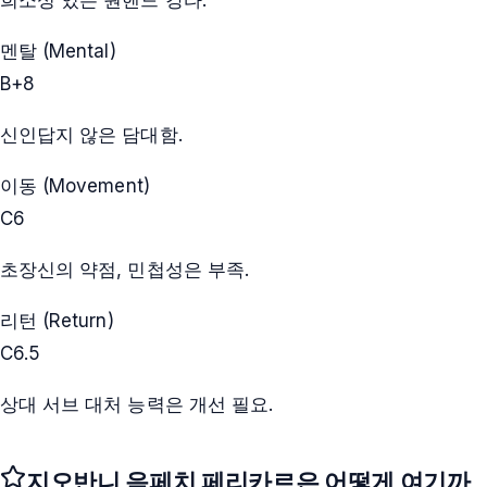
희소성 있는 원핸드 강타.
멘탈 (Mental)
B+
8
신인답지 않은 담대함.
이동 (Movement)
C
6
초장신의 약점, 민첩성은 부족.
리턴 (Return)
C
6.5
상대 서브 대처 능력은 개선 필요.
지오반니 음페치 페리카르
은 어떻게 여기까