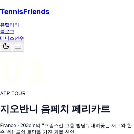
TennisFriends
유틸리티
블로그
테니스선수
01
ATP
TOUR
지오반니 음페치 페리카르
France
· 203cm의 "프랑스산 고층 빌딩", 내려꽂는 서브와 한
손 백핸드의 로망을 가진 괴물 신인.