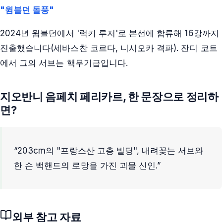
"윔블던 돌풍"
2024년 윔블던에서 '럭키 루저'로 본선에 합류해 16강까지
진출했습니다(세바스찬 코르다, 니시오카 격파). 잔디 코트
에서 그의 서브는 핵무기급입니다.
지오반니 음페치 페리카르
, 한 문장으로 정리하
면?
“
203cm의 "프랑스산 고층 빌딩", 내려꽂는 서브와
한 손 백핸드의 로망을 가진 괴물 신인.
”
외부 참고 자료