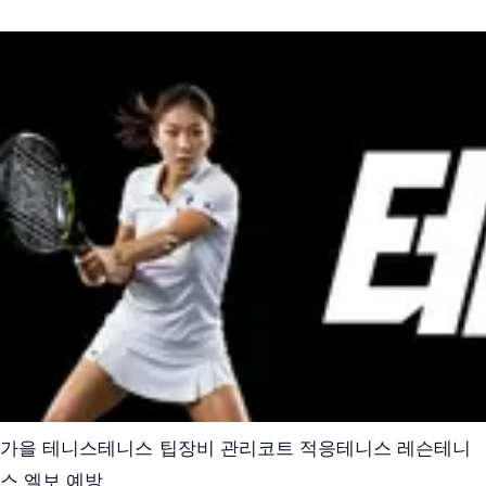
가을 테니스
테니스 팁
장비 관리
코트 적응
테니스 레슨
테니
스 엘보 예방